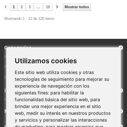
1
2
3
...
10
Mostrar todos
Mostrando 1 - 12 de 120 items
Categorías
PRODUCTOS DESTACADOS
Utilizamos cookies
PROMOCIONES ESPECIALES
Este sitio web utiliza cookies y otras
ULTIMAS NOVEDADES
tecnologías de seguimiento para mejorar su
experiencia de navegación con los
Información
siguientes fines:
para habilitar la
funcionalidad básica del sitio web
,
para
HOLA
brindar una mejor experiencia en el sitio
Mi cuenta
web
,
medir su interés en nuestros productos
y servicios y personalizar las interacciones
Información de la tienda
de marketing
,
para mostrar anuncios que