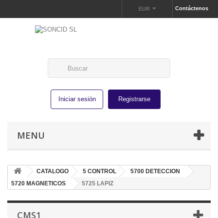
Contáctenos
EUR
Iniciar sesión
Registrarse
MENU
CATALOGO
5 CONTROL
5700 DETECCION
5720 MAGNETICOS
5725 LAPIZ
CMS1