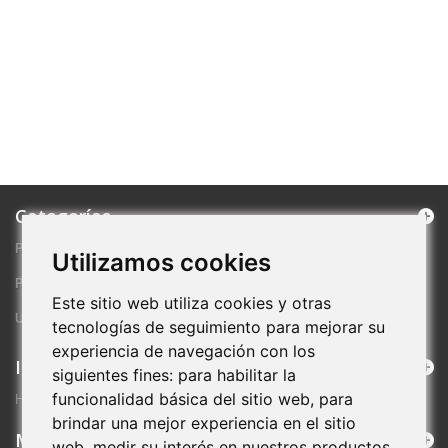
Categorías
PRODUCTOS DESTACADOS
Utilizamos cookies
PROMOCIONES ESPECIALES
Este sitio web utiliza cookies y otras
ULTIMAS NOVEDADES
tecnologías de seguimiento para mejorar su
experiencia de navegación con los
Información
siguientes fines:
para habilitar la
funcionalidad básica del sitio web
,
para
HOLA
brindar una mejor experiencia en el sitio
Mi cuenta
web
,
medir su interés en nuestros productos