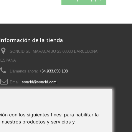
Información de la tienda
SONCID SL, MARACAIBO 23 08030 BARCELONA
ESPAÑA
Llámanos ahora:
+34.933.050.108
Email:
soncid@soncid.com
ión con los siguientes fines:
para habilitar la
n nuestros productos y servicios y