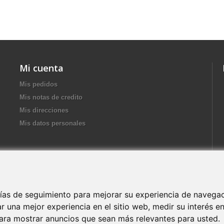
Mi cuenta
Mis pedidos
Mis notas de credito
Mis direcciones
Mis datos personales
Abrir nuevo ticket
ogías de seguimiento para mejorar su experiencia de navegac
Soporte técnico
r una mejor experiencia en el sitio web
,
medir su interés e
ara mostrar anuncios que sean más relevantes para usted
.