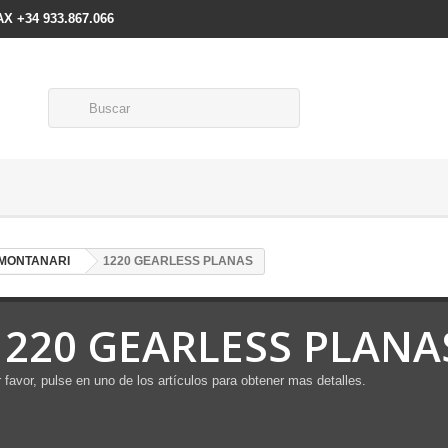
FAX +34 933.867.066
 MONTANARI
1220 GEARLESS PLANAS
1220 GEARLESS PLANA
 favor, pulse en uno de los artículos para obtener mas detalles.