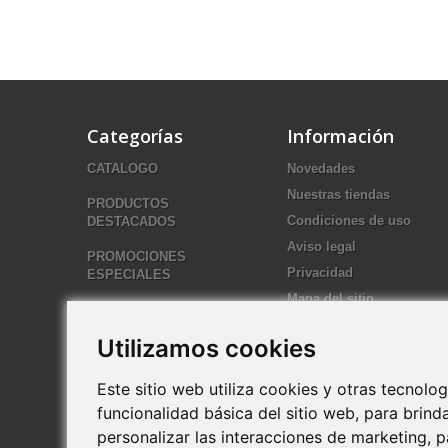
Categorías
Información
CATALOGO
Novedades
Nuestras tiendas
PRODUCTOS
Condiciones de uso
DESTACADOS
Aviso legal
PROMOCIONES
Privacidad
ESPECIALES
Mapa del sitio
ULTIMAS NOVEDADES
HOLA
Utilizamos cookies
Este sitio web utiliza cookies y otras tecnol
funcionalidad básica del sitio web
,
para brinda
personalizar las interacciones de marketing
,
p