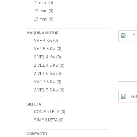
11 mm.
(0)
SELECCIONAR
(0)
INSEL MI68
(0)
12 mm.
(0)
INSEL MI69
(0)
13 mm.
(0)
INSEL MI70
(0)
SELECCIONAR
(0)
MAQUINA MOTOR
THYSSEN W116
(0)
VVF 4 Kw
(0)
THYSSEN W136
(0)
VVF 5.5 Kw
(0)
THYSSEN W160
(0)
2 VEL 4 Kw
(0)
MEDASA M112
(0)
2 VEL 4.5 Kw
(0)
MEDASA F125
(0)
2 VEL 5 Kw
(0)
MEDASA S0IF
(0)
VVF 7.5 Kw
(0)
SCHENIDER B44
(0)
2 VEL 5.5 Kw
(0)
SCHINDLER W125
(0)
2 VEL 6 Kw
(0)
SCHINDLER W140
(0)
SILLETA
2 VEL 6.5 Kw
(0)
CON SILLETA
(0)
PAGMO O100
(0)
VVF 3 Kw
(0)
SIN SILLETA
(0)
PAGMO O200
(0)
VVF 9 Kw
(0)
PAGMO P1
(0)
VVF 11 Kw
(0)
CONTACTO