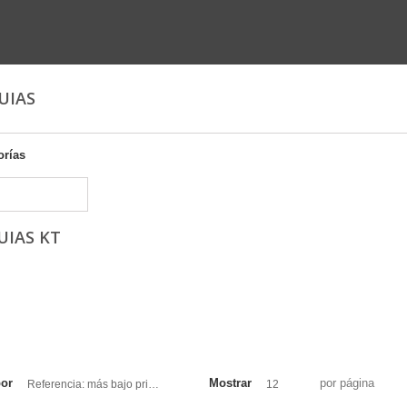
GUIAS
orías
UIAS KT
por
Mostrar
por página
Referencia: más bajo primero
12